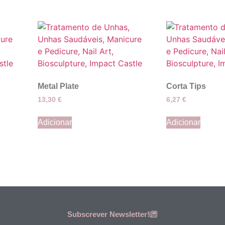
Metal Plate
Corta Tips
13,30
€
6,27
€
Adicionar
Adicionar
Subscrever Newsletter!