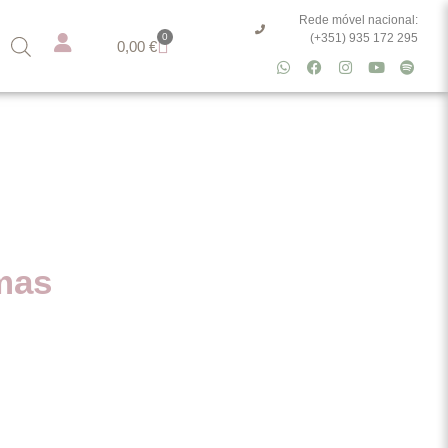
Rede móvel nacional:
0
(+351) 935 172 295
0,00
€
mas