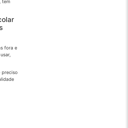
, tem
colar
s
as fora e
usar,
e preciso
alidade