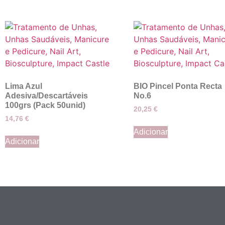
Lima Azul
BIO Pincel Ponta Recta
Adesiva/Descartáveis
No.6
100grs (Pack 50unid)
20,25
€
14,76
€
Adicionar
Adicionar