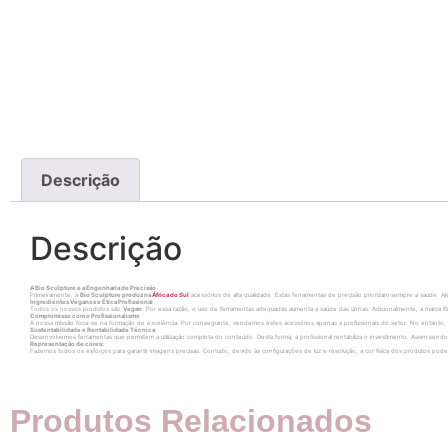
Descrição
Descrição
A Bio Sculpture e a Engenharia de Precisão
Primeiramente, a
Bio Sculpture produz na
África do Sul
acessórios de alta qualidade. Estas ferramentas de precisão priorizam sempre a saúde. Alé
Ingredientes Veganos e Ética Profissional
Todos os nossos produtos são
Vegan
. Por essa razão, o uso de ferramentas adequadas aumenta a saúde das unhas. Adicionalmente, a marca Bi
Compromisso com o Profissionalismo
A nossa missão foca-se na formação de excelência. Por conseguinte, vendemos estes acessórios apenas a profissionais do setor. No entanto, s
Sustentabilidade e Rentabilidade Técnica
Desenvolvemos ferramentas que permitem a utilização completa do conteúdo. Desta forma, a profissional rentabiliza o investimento. Assim se
Representação de cores:
Fazemos todos os esforços para garantir imagens precisas. Contudo, devido às configurações de luz e resolução, a cor física dos produtos pode d
Produtos Relacionados