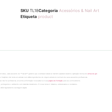
SKU
TL18
Categoria
Acessórios & Nail Art
Etiqueta
product
m disso, cada acessório de **nail art** garante que a estrutura natural se mantém saudável durante a aplicação técnica de
unhas de gel
.
o Sculpture não testa em animais nem utiliza ingredientes de origem animal em nenhum dos seus acessórios profissionais.
e não for profissional, encontra a informação necessária na nossa
página de formação
para seu conhecimento.
ndo, protegemos o ambiente com materiais duradouros. O nosso lema é: tratamos, embelezamos e reciclamos.
iferir ligeiramente da imagem digital.