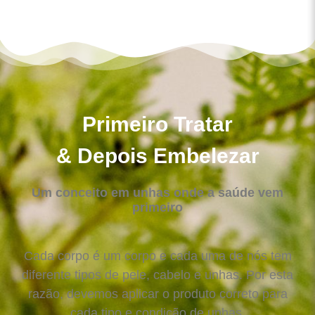
Primeiro Tratar
& Depois Embelezar
Um conceito em unhas onde a saúde vem
primeiro
Cada corpo é um corpo e cada uma de nós tem
diferente tipos de pele, cabelo e unhas. Por esta
razão, devemos aplicar o produto correto para
cada tipo e condição de unhas.