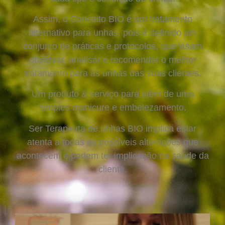
Assim, o Conceito BIO é um tratamento
alternativo para unhas, pois é definido um
conjunto de práticas e protocolos, que visam
observar, analisar e recomendar o melhor
tratamento para as unhas das suas clientes.
Um produto & serviço para além de uma
simples manicure e embelezamento.
Ser Terapeuta de unhas BIO implica estar
atenta a todas as possíveis alterações que
acontecem e podem ter implicação na saúde da
cliente.