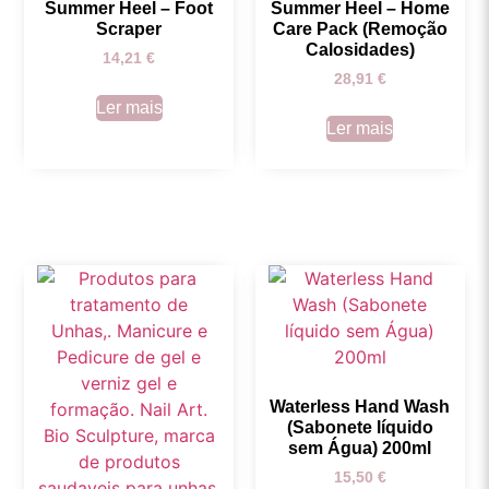
Summer Heel – Foot
Summer Heel – Home
Scraper
Care Pack (Remoção
Calosidades)
14,21
€
28,91
€
Ler mais
Ler mais
Waterless Hand Wash
(Sabonete líquido
sem Água) 200ml
15,50
€