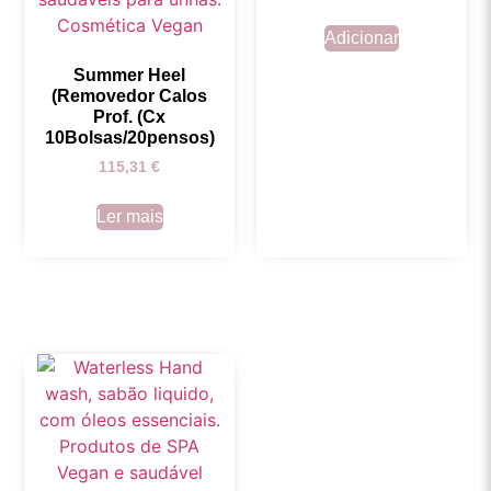
Adicionar
Summer Heel
(Removedor Calos
Prof. (Cx
10Bolsas/20pensos)
115,31
€
Ler mais