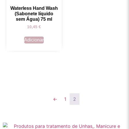
Waterless Hand Wash
(Sabonete líquido
sem Água) 75 ml
10,45
€
Adicionar
←
1
2