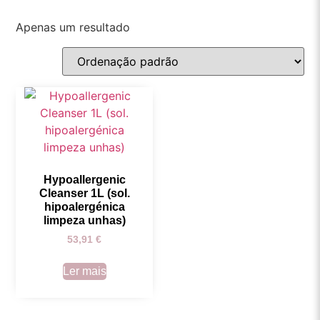
Apenas um resultado
Hypoallergenic
Cleanser 1L (sol.
hipoalergénica
limpeza unhas)
53,91
€
Ler mais