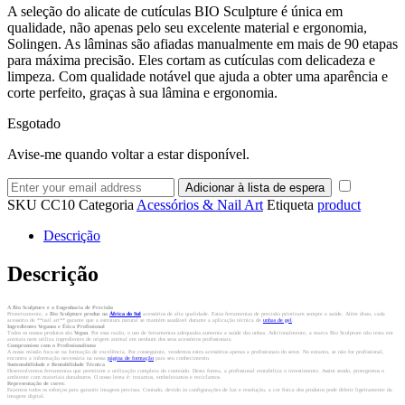
A seleção do alicate de cutículas BIO Sculpture é única em
qualidade, não apenas pelo seu excelente material e ergonomia,
Solingen. As lâminas são afiadas manualmente em mais de 90 etapas
para máxima precisão. Eles cortam as cutículas com delicadeza e
limpeza. Com qualidade notável que ajuda a obter uma aparência e
corte perfeito, graças à sua lâmina e ergonomia.
Esgotado
Avise-me quando voltar a estar disponível.
SKU
CC10
Categoria
Acessórios & Nail Art
Etiqueta
product
Descrição
Descrição
A Bio Sculpture e a Engenharia de Precisão
Primeiramente, a
Bio Sculpture produz na
África do Sul
acessórios de alta qualidade. Estas ferramentas de precisão priorizam sempre a saúde. Além disso, cada
acessório de **nail art** garante que a estrutura natural se mantém saudável durante a aplicação técnica de
unhas de gel
.
Ingredientes Veganos e Ética Profissional
Todos os nossos produtos são
Vegan
. Por essa razão, o uso de ferramentas adequadas aumenta a saúde das unhas. Adicionalmente, a marca Bio Sculpture não testa em
animais nem utiliza ingredientes de origem animal em nenhum dos seus acessórios profissionais.
Compromisso com o Profissionalismo
A nossa missão foca-se na formação de excelência. Por conseguinte, vendemos estes acessórios apenas a profissionais do setor. No entanto, se não for profissional,
encontra a informação necessária na nossa
página de formação
para seu conhecimento.
Sustentabilidade e Rentabilidade Técnica
Desenvolvemos ferramentas que permitem a utilização completa do conteúdo. Desta forma, a profissional rentabiliza o investimento. Assim sendo, protegemos o
ambiente com materiais duradouros. O nosso lema é: tratamos, embelezamos e reciclamos.
Representação de cores:
Fazemos todos os esforços para garantir imagens precisas. Contudo, devido às configurações de luz e resolução, a cor física dos produtos pode diferir ligeiramente da
imagem digital.