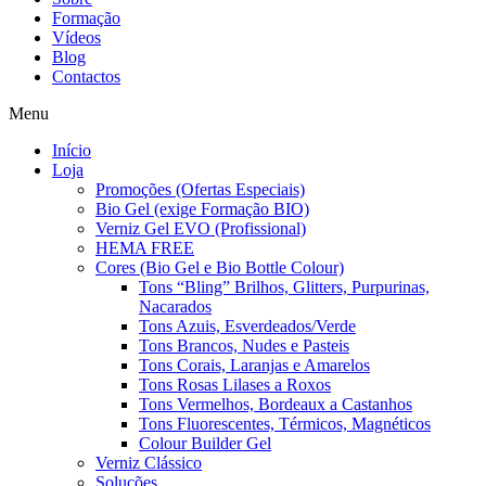
Formação
Vídeos
Blog
Contactos
Menu
Início
Loja
Promoções (Ofertas Especiais)
Bio Gel (exige Formação BIO)
Verniz Gel EVO (Profissional)
HEMA FREE
Cores (Bio Gel e Bio Bottle Colour)
Tons “Bling” Brilhos, Glitters, Purpurinas,
Nacarados
Tons Azuis, Esverdeados/Verde
Tons Brancos, Nudes e Pasteis
Tons Corais, Laranjas e Amarelos
Tons Rosas Lilases a Roxos
Tons Vermelhos, Bordeaux a Castanhos
Tons Fluorescentes, Térmicos, Magnéticos
Colour Builder Gel
Verniz Clássico
Soluções