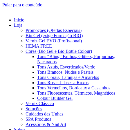
Pular para o conteúdo
Início
Loja
Promoções (Ofertas Especiais)
Bio Gel (exige Formação BIO)
Verniz Gel EVO (Profissional)
HEMA FREE
Cores (Bio Gel e Bio Bottle Colour)
Tons “Bling” Brilhos, Glitters, Purpurinas,
Nacarados
Tons Azuis, Esverdeados/Verde
Tons Brancos, Nudes e Pasteis
Tons Corais, Laranjas e Amarelos
Tons Rosas Lilases a Roxos
Tons Vermelhos, Bordeaux a Castanhos
Tons Fluorescentes, Térmicos, Magnéticos
Colour Builder Gel
Verniz Clássico
Soluções
Cuidados das Unhas
SPA Produtos
Acessórios & Nail Art
Sobre