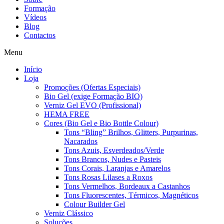
Formação
Vídeos
Blog
Contactos
Menu
Início
Loja
Promoções (Ofertas Especiais)
Bio Gel (exige Formação BIO)
Verniz Gel EVO (Profissional)
HEMA FREE
Cores (Bio Gel e Bio Bottle Colour)
Tons “Bling” Brilhos, Glitters, Purpurinas,
Nacarados
Tons Azuis, Esverdeados/Verde
Tons Brancos, Nudes e Pasteis
Tons Corais, Laranjas e Amarelos
Tons Rosas Lilases a Roxos
Tons Vermelhos, Bordeaux a Castanhos
Tons Fluorescentes, Térmicos, Magnéticos
Colour Builder Gel
Verniz Clássico
Soluções