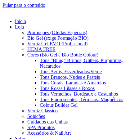
Pular para o conteúdo
Início
Loja
Promoções (Ofertas Especiais)
Bio Gel (exige Formação BIO)
Verniz Gel EVO (Profissional)
HEMA FREE
Cores (Bio Gel e Bio Bottle Colour)
Tons “Bling” Brilhos, Glitters, Purpurinas,
Nacarados
Tons Azuis, Esverdeados/Verde
Tons Brancos, Nudes e Pasteis
Tons Corais, Laranjas e Amarelos
Tons Rosas Lilases a Roxos
Tons Vermelhos, Bordeaux a Castanhos
Tons Fluorescentes, Térmicos, Magnéticos
Colour Builder Gel
Verniz Clássico
Soluções
Cuidados das Unhas
SPA Produtos
Acessórios & Nail Art
Sobre