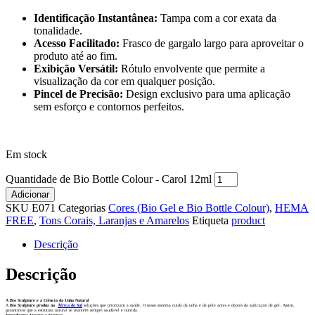
Identificação Instantânea:
Tampa com a cor exata da
tonalidade.
Acesso Facilitado:
Frasco de gargalo largo para aproveitar o
produto até ao fim.
Exibição Versátil:
Rótulo envolvente que permite a
visualização da cor em qualquer posição.
Pincel de Precisão:
Design exclusivo para uma aplicação
sem esforço e contornos perfeitos.
Em stock
Quantidade de Bio Bottle Colour - Carol 12ml
Adicionar
SKU
E071
Categorias
Cores (Bio Gel e Bio Bottle Colour)
,
HEMA
FREE
,
Tons Corais, Laranjas e Amarelos
Etiqueta
product
Descrição
Descrição
A Bio Sculpture e a Ciência da Unha Natural
A
Bio Sculpture produz na
África do Sul
soluções que priorizam a saúde. O nosso sistema cuida da unha e da pele antes e depois da aplicação de gel. Assim,
garantimos que a estrutura natural se mantém sempre saudável e nutrida.
Ingredientes Veganos e Seguros