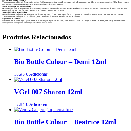
Todos os nossos produtos são
Vegan
e não tóxicos. As fórmulas aumentam a saúde das unhas e são adequadas para grávidas ou doentes oncológicos. Além disso, a marca
Bio Sculpture não testa em animais nem utiliza ingredientes de origem animal.
Compromisso com o Profissionalismo
A nossa missão foca-se na formação de profissionais altamente qualificados. Por esse motivo, vendemos os produtos Bio apenas a profissionais do setor. Caso não seja
profissional, encontra a informação necessária na descrição para seu conhecimento.
Sustentabilidade e Rentabilidade
Desenvolvemos embalagens que permitem a utilização completa do conteúdo. Desta forma, a profissional rentabiliza o investimento enquanto protege o ambiente.
Todas as nossas embalagens são recicláveis, pois o nosso lema é: tratamos, embelezamos e reciclamos.
Representação de cores:
Fazemos todos os esforços para garantir que todas as imagens sejam tão precisas quanto possível. Devido às configurações de cor/resolução em dispositivos eletrónicos,
as imagens das cores podem diferir ligeiramente do produto físico.
Produtos Relacionados
Bio Bottle Colour – Demi 12ml
18,95
€
Adicionar
VGel 007 Sharon 12ml
17,84
€
Adicionar
Bio Bottle Colour – Beatrice 12ml