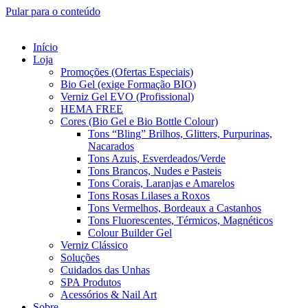
Pular para o conteúdo
Início
Loja
Promoções (Ofertas Especiais)
Bio Gel (exige Formação BIO)
Verniz Gel EVO (Profissional)
HEMA FREE
Cores (Bio Gel e Bio Bottle Colour)
Tons “Bling” Brilhos, Glitters, Purpurinas,
Nacarados
Tons Azuis, Esverdeados/Verde
Tons Brancos, Nudes e Pasteis
Tons Corais, Laranjas e Amarelos
Tons Rosas Lilases a Roxos
Tons Vermelhos, Bordeaux a Castanhos
Tons Fluorescentes, Térmicos, Magnéticos
Colour Builder Gel
Verniz Clássico
Soluções
Cuidados das Unhas
SPA Produtos
Acessórios & Nail Art
Sobre