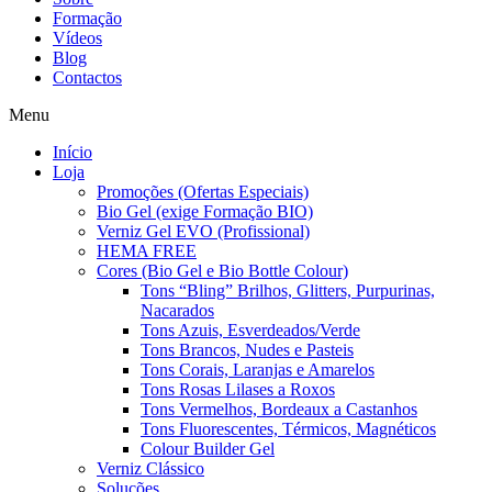
Formação
Vídeos
Blog
Contactos
Menu
Início
Loja
Promoções (Ofertas Especiais)
Bio Gel (exige Formação BIO)
Verniz Gel EVO (Profissional)
HEMA FREE
Cores (Bio Gel e Bio Bottle Colour)
Tons “Bling” Brilhos, Glitters, Purpurinas,
Nacarados
Tons Azuis, Esverdeados/Verde
Tons Brancos, Nudes e Pasteis
Tons Corais, Laranjas e Amarelos
Tons Rosas Lilases a Roxos
Tons Vermelhos, Bordeaux a Castanhos
Tons Fluorescentes, Térmicos, Magnéticos
Colour Builder Gel
Verniz Clássico
Soluções