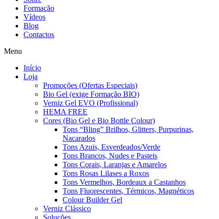
Formação
Vídeos
Blog
Contactos
Menu
Início
Loja
Promoções (Ofertas Especiais)
Bio Gel (exige Formação BIO)
Verniz Gel EVO (Profissional)
HEMA FREE
Cores (Bio Gel e Bio Bottle Colour)
Tons “Bling” Brilhos, Glitters, Purpurinas,
Nacarados
Tons Azuis, Esverdeados/Verde
Tons Brancos, Nudes e Pasteis
Tons Corais, Laranjas e Amarelos
Tons Rosas Lilases a Roxos
Tons Vermelhos, Bordeaux a Castanhos
Tons Fluorescentes, Térmicos, Magnéticos
Colour Builder Gel
Verniz Clássico
Soluções