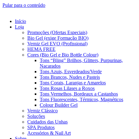
Pular para o conteúdo
Início
Loja
Promoções (Ofertas Especiais)
Bio Gel (exige Formação BIO)
Verniz Gel EVO (Profissional)
HEMA FREE
Cores (Bio Gel e Bio Bottle Colour)
Tons “Bling” Brilhos, Glitters, Purpurinas,
Nacarados
Tons Azuis, Esverdeados/Verde
Tons Brancos, Nudes e Pasteis
Tons Corais, Laranjas e Amarelos
Tons Rosas Lilases a Roxos
Tons Vermelhos, Bordeaux a Castanhos
Tons Fluorescentes, Térmicos, Magnéticos
Colour Builder Gel
Verniz Clássico
Soluções
Cuidados das Unhas
SPA Produtos
Acessórios & Nail Art
Sobre