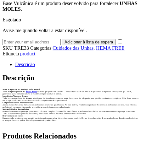
Base Vulcânica é um produto desenvolvido para fortalecer
UNHAS
MOLES
.
Esgotado
Avise-me quando voltar a estar disponível.
SKU
TRE33
Categorias
Cuidados das Unhas
,
HEMA FREE
Etiqueta
product
Descrição
Descrição
A Bio Sculpture e a Ciência da Unha Natural
A
Bio Sculpture produz na
África do Sul
soluções que priorizam a saúde. O nosso sistema cuida da unha e da pele antes e depois da aplicação de gel. Assim,
garantimos que a estrutura natural se mantém sempre saudável e nutrida.
Ingredientes Veganos e Seguros
Todos os nossos produtos são
Vegan
e não tóxicos. As fórmulas aumentam a saúde das unhas e são adequadas para grávidas ou doentes oncológicos. Além disso, a marca
Bio Sculpture não testa em animais nem utiliza ingredientes de origem animal.
Compromisso com o Profissionalismo
A nossa missão foca-se na formação de profissionais altamente qualificados. Por esse motivo, vendemos os produtos Bio apenas a profissionais do setor. Caso não seja
profissional, encontra a informação necessária na descrição para seu conhecimento.
Sustentabilidade e Rentabilidade
Desenvolvemos embalagens que permitem a utilização completa do conteúdo. Desta forma, a profissional rentabiliza o investimento enquanto protege o ambiente.
Todas as nossas embalagens são recicláveis, pois o nosso lema é: tratamos, embelezamos e reciclamos.
Representação de cores:
Fazemos todos os esforços para garantir que todas as imagens sejam tão precisas quanto possível. Devido às configurações de cor/resolução em dispositivos eletrónicos,
as imagens das cores podem diferir ligeiramente do produto físico.
Produtos Relacionados