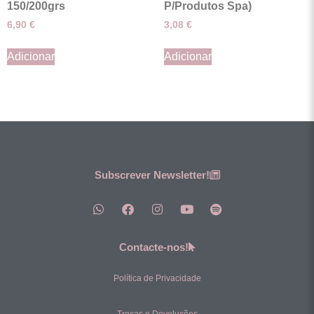
150/200grs
P/Produtos Spa)
6,90
€
3,08
€
Adicionar
Adicionar
Subscrever Newsletter!
Contacte-nos!
Política de Privacidade
Trocas e Devoluções