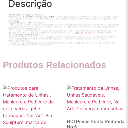
Descrição
A Bio Sculpture e a Engenharia de Precisão
Primeiramente, a
Bio Sculpture produz na
África do Sul
acessórios de alta qualidade. Estas ferramentas de precisão priorizam sempre a
saúde. Além disso, cada acessório de **nail art** garante que a estrutura natural se mantém saudável durante a aplicação técnica de
unhas de gel
.
Ingredientes Veganos e Ética Profissional
Todos os nossos produtos são
Vegan
. Por essa razão, o uso de ferramentas adequadas aumenta a saúde das unhas. Adicionalmente,
a marca Bio Sculpture não testa em animais nem utiliza ingredientes de origem animal em nenhum dos seus acessórios profissionais.
Compromisso com o Profissionalismo
A nossa missão foca-se na formação de excelência. Por conseguinte, vendemos estes acessórios apenas a profissionais do setor.
No entanto, se não for profissional, encontra a informação necessária na nossa
página de formação
para seu conhecimento.
Sustentabilidade e Rentabilidade Técnica
Desenvolvemos ferramentas que permitem a utilização completa do conteúdo. Desta forma, a profissional rentabiliza o investimento.
Assim sendo, protegemos o ambiente com materiais duradouros. O nosso lema é: tratamos, embelezamos e reciclamos.
Representação de cores:
Fazemos todos os esforços para garantir imagens precisas. Contudo, devido às configurações de luz e resolução, a cor física dos
produtos pode diferir ligeiramente da imagem digital.
Produtos Relacionados
BIO Pincel Ponta Redonda
No.6