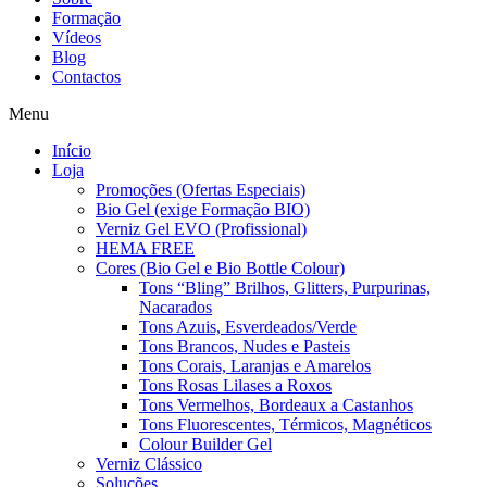
Formação
Vídeos
Blog
Contactos
Menu
Início
Loja
Promoções (Ofertas Especiais)
Bio Gel (exige Formação BIO)
Verniz Gel EVO (Profissional)
HEMA FREE
Cores (Bio Gel e Bio Bottle Colour)
Tons “Bling” Brilhos, Glitters, Purpurinas,
Nacarados
Tons Azuis, Esverdeados/Verde
Tons Brancos, Nudes e Pasteis
Tons Corais, Laranjas e Amarelos
Tons Rosas Lilases a Roxos
Tons Vermelhos, Bordeaux a Castanhos
Tons Fluorescentes, Térmicos, Magnéticos
Colour Builder Gel
Verniz Clássico
Soluções