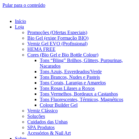
Pular para o conteúdo
Início
Loja
Promoções (Ofertas Especiais)
Bio Gel (exige Formação BIO)
Verniz Gel EVO (Profissional)
HEMA FREE
Cores (Bio Gel e Bio Bottle Colour)
Tons “Bling” Brilhos, Glitters, Purpurinas,
Nacarados
Tons Azuis, Esverdeados/Verde
Tons Brancos, Nudes e Pasteis
Tons Corais, Laranjas e Amarelos
Tons Rosas Lilases a Roxos
Tons Vermelhos, Bordeaux a Castanhos
Tons Fluorescentes, Térmicos, Magnéticos
Colour Builder Gel
Verniz Clássico
Soluções
Cuidados das Unhas
SPA Produtos
Acessórios & Nail Art
Sobre