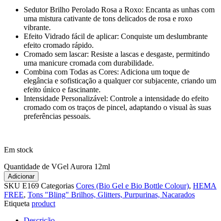
Sedutor Brilho Perolado Rosa a Roxo: Encanta as unhas com
uma mistura cativante de tons delicados de rosa e roxo
vibrante.
Efeito Vidrado fácil de aplicar: Conquiste um deslumbrante
efeito cromado rápido.
Cromado sem lascar: Resiste a lascas e desgaste, permitindo
uma manicure cromada com durabilidade.
Combina com Todas as Cores: Adiciona um toque de
elegância e sofisticação a qualquer cor subjacente, criando um
efeito único e fascinante.
Intensidade Personalizável: Controle a intensidade do efeito
cromado com os traços de pincel, adaptando o visual às suas
preferências pessoais.
Em stock
Quantidade de VGel Aurora 12ml
Adicionar
SKU
E169
Categorias
Cores (Bio Gel e Bio Bottle Colour)
,
HEMA
FREE
,
Tons "Bling" Brilhos, Glitters, Purpurinas, Nacarados
Etiqueta
product
Descrição