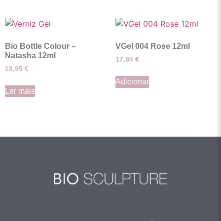
Bio Bottle Colour –
VGel 004 Rose 12ml
Natasha 12ml
17,84
€
18,95
€
Adicionar
Ler mais