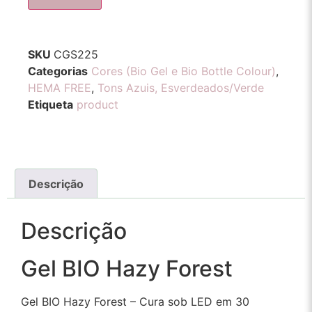
SKU
CGS225
Categorias
Cores (Bio Gel e Bio Bottle Colour)
,
HEMA FREE
,
Tons Azuis, Esverdeados/Verde
Etiqueta
product
Descrição
Descrição
Gel BIO Hazy Forest
Gel BIO Hazy Forest – Cura sob LED em 30