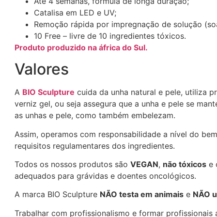
Até 4 semanas, fórmula de longa duração;
Catalisa em LED e UV;
Remoção rápida por impregnação de solução (so
10 Free – livre de 10 ingredientes tóxicos.
Produto produzido na áfrica do Sul.
Valores
A
BIO Sculpture
cuida da unha natural e pele, utiliza
verniz gel, ou seja assegura que a unha e pele se man
as unhas e pele, como também embelezam.
Assim, operamos com responsabilidade a nível do bem 
requisitos regulamentares dos ingredientes.
Todos os nossos produtos são
VEGAN
,
não tóxicos
e 
adequados para grávidas e doentes oncológicos.
A marca BIO Sculpture
NÃO testa em animais
e
NÃO ut
Trabalhar com profissionalismo e formar profissionais