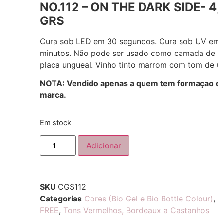
NO.112 – ON THE DARK SIDE- 4
GRS
Cura sob LED em 30 segundos. Cura sob UV e
minutos. Não pode ser usado como camada de 
placa ungueal. Vinho tinto marrom com tom de 
NOTA: Vendido apenas a quem tem formaçao 
marca.
Em stock
Adicionar
SKU
CGS112
Categorias
Cores (Bio Gel e Bio Bottle Colour)
,
FREE
,
Tons Vermelhos, Bordeaux a Castanhos