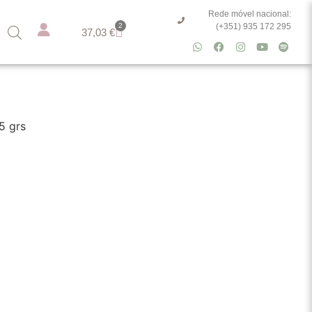
Rede móvel nacional:
2
(+351) 935 172 295
37,03
€
5 grs