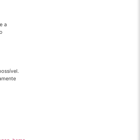
e a
ão
ossível.
ramente