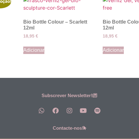
oção!
Bio Bottle Colour – Scarlett
Bio Bottle Colo
12ml
12ml
18,95
€
18,95
€
Adicionar
Adicionar
Subscrever Newsletter!
Contacte-nos!