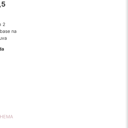
,5
m 2
base na
uva
da
HEMA