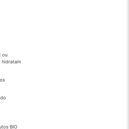
l ou
e hidratam
 os
ndo
utos BIO