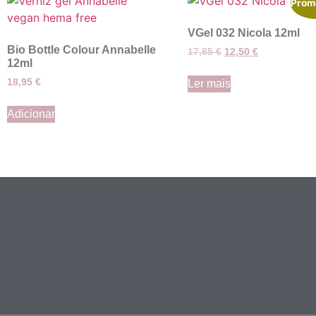
Prom
VGel 032 Nicola 12ml
Bio Bottle Colour Annabelle
17,85
€
12,50
€
12ml
18,95
€
Ler mais
Adicionar