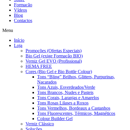
Formação
Vídeos
Blog
Contactos
Menu
Início
Loja
Promoções (Ofertas Especiais)
Bio Gel (exige Formação BIO)
Verniz Gel EVO (Profissional)
HEMA FREE
Cores (Bio Gel e Bio Bottle Colour)
Tons “Bling” Brilhos, Glitters, Purpurinas,
Nacarados
Tons Azuis, Esverdeados/Verde
Tons Brancos, Nudes e Pasteis
Tons Corais, Laranjas e Amarelos
Tons Rosas Lilases a Roxos
Tons Vermelhos, Bordeaux a Castanhos
Tons Fluorescentes, Térmicos, Magnéticos
Colour Builder Gel
Verniz Clássico
Soluções