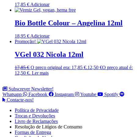
17,85
€
Adicionar
Bio Bottle Colour – Angelina 12ml
18,95
€
Adicionar
Promoção!
VGel 032 Nicola 12ml
17,85
€
O preço original era: 17,85 €.
12,50
€
O preço atual é:
12,50 €.
Ler mais
Subscrever Newsletter!
Whatsapp
Facebook
Instagram
Youtube
Spotify
Contacte-nos!
Política de Privacidade
Trocas e Devoluções
Livro de Reclamações
Resolução de Litígios de Consumo
Formas de Entrega