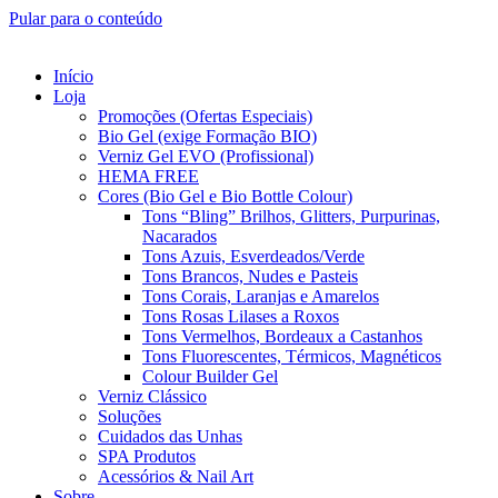
Pular para o conteúdo
Início
Loja
Promoções (Ofertas Especiais)
Bio Gel (exige Formação BIO)
Verniz Gel EVO (Profissional)
HEMA FREE
Cores (Bio Gel e Bio Bottle Colour)
Tons “Bling” Brilhos, Glitters, Purpurinas,
Nacarados
Tons Azuis, Esverdeados/Verde
Tons Brancos, Nudes e Pasteis
Tons Corais, Laranjas e Amarelos
Tons Rosas Lilases a Roxos
Tons Vermelhos, Bordeaux a Castanhos
Tons Fluorescentes, Térmicos, Magnéticos
Colour Builder Gel
Verniz Clássico
Soluções
Cuidados das Unhas
SPA Produtos
Acessórios & Nail Art
Sobre