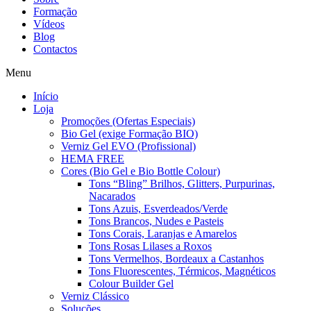
Formação
Vídeos
Blog
Contactos
Menu
Início
Loja
Promoções (Ofertas Especiais)
Bio Gel (exige Formação BIO)
Verniz Gel EVO (Profissional)
HEMA FREE
Cores (Bio Gel e Bio Bottle Colour)
Tons “Bling” Brilhos, Glitters, Purpurinas,
Nacarados
Tons Azuis, Esverdeados/Verde
Tons Brancos, Nudes e Pasteis
Tons Corais, Laranjas e Amarelos
Tons Rosas Lilases a Roxos
Tons Vermelhos, Bordeaux a Castanhos
Tons Fluorescentes, Térmicos, Magnéticos
Colour Builder Gel
Verniz Clássico
Soluções