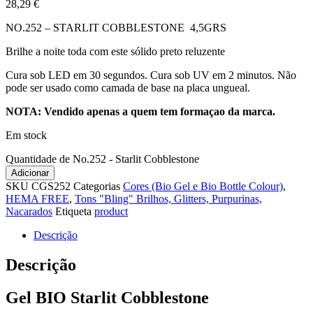
28,29
€
NO.252 – STARLIT COBBLESTONE 4,5GRS
Brilhe a noite toda com este sólido preto reluzente
Cura sob LED em 30 segundos. Cura sob UV em 2 minutos. Não
pode ser usado como camada de base na placa ungueal.
NOTA: Vendido apenas a quem tem formaçao da marca.
Em stock
Quantidade de No.252 - Starlit Cobblestone
Adicionar
SKU
CGS252
Categorias
Cores (Bio Gel e Bio Bottle Colour)
,
HEMA FREE
,
Tons "Bling" Brilhos, Glitters, Purpurinas,
Nacarados
Etiqueta
product
Descrição
Descrição
Gel BIO Starlit Cobblestone