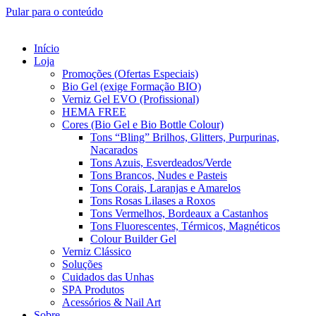
Pular para o conteúdo
Início
Loja
Promoções (Ofertas Especiais)
Bio Gel (exige Formação BIO)
Verniz Gel EVO (Profissional)
HEMA FREE
Cores (Bio Gel e Bio Bottle Colour)
Tons “Bling” Brilhos, Glitters, Purpurinas,
Nacarados
Tons Azuis, Esverdeados/Verde
Tons Brancos, Nudes e Pasteis
Tons Corais, Laranjas e Amarelos
Tons Rosas Lilases a Roxos
Tons Vermelhos, Bordeaux a Castanhos
Tons Fluorescentes, Térmicos, Magnéticos
Colour Builder Gel
Verniz Clássico
Soluções
Cuidados das Unhas
SPA Produtos
Acessórios & Nail Art
Sobre