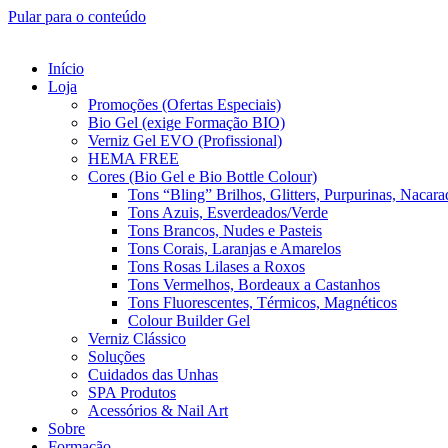
Pular para o conteúdo
Início
Loja
Promoções (Ofertas Especiais)
Bio Gel (exige Formação BIO)
Verniz Gel EVO (Profissional)
HEMA FREE
Cores (Bio Gel e Bio Bottle Colour)
Tons “Bling” Brilhos, Glitters, Purpurinas, Nacara
Tons Azuis, Esverdeados/Verde
Tons Brancos, Nudes e Pasteis
Tons Corais, Laranjas e Amarelos
Tons Rosas Lilases a Roxos
Tons Vermelhos, Bordeaux a Castanhos
Tons Fluorescentes, Térmicos, Magnéticos
Colour Builder Gel
Verniz Clássico
Soluções
Cuidados das Unhas
SPA Produtos
Acessórios & Nail Art
Sobre
Formação