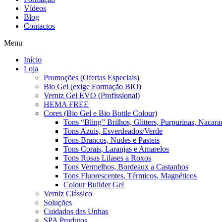
Vídeos
Blog
Contactos
Menu
Início
Loja
Promoções (Ofertas Especiais)
Bio Gel (exige Formação BIO)
Verniz Gel EVO (Profissional)
HEMA FREE
Cores (Bio Gel e Bio Bottle Colour)
Tons “Bling” Brilhos, Glitters, Purpurinas, Nacara
Tons Azuis, Esverdeados/Verde
Tons Brancos, Nudes e Pasteis
Tons Corais, Laranjas e Amarelos
Tons Rosas Lilases a Roxos
Tons Vermelhos, Bordeaux a Castanhos
Tons Fluorescentes, Térmicos, Magnéticos
Colour Builder Gel
Verniz Clássico
Soluções
Cuidados das Unhas
SPA Produtos