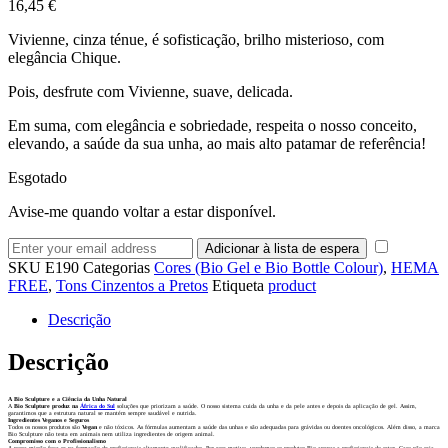
16,45
€
Vivienne, cinza ténue, é sofisticação, brilho misterioso, com
elegância Chique.
Pois, desfrute com Vivienne, suave, delicada.
Em suma, com elegância e sobriedade, respeita o nosso conceito,
elevando, a saúde da sua unha, ao mais alto patamar de referência!
Esgotado
Avise-me quando voltar a estar disponível.
SKU
E190
Categorias
Cores (Bio Gel e Bio Bottle Colour)
,
HEMA
FREE
,
Tons Cinzentos a Pretos
Etiqueta
product
Descrição
Descrição
A Bio Sculpture e a Ciência da Unha Natural
A
Bio Sculpture produz na
África do Sul
soluções que priorizam a saúde. O nosso sistema cuida da unha e da pele antes e depois da aplicação de gel. Assim,
garantimos que a estrutura natural se mantém sempre saudável e nutrida.
Ingredientes Veganos e Seguros
Todos os nossos produtos são
Vegan
e não tóxicos. As fórmulas aumentam a saúde das unhas e são adequadas para grávidas ou doentes oncológicos. Além disso, a marca
Bio Sculpture não testa em animais nem utiliza ingredientes de origem animal.
Compromisso com o Profissionalismo
A nossa missão foca-se na formação de profissionais altamente qualificados. Por esse motivo, vendemos os produtos Bio apenas a profissionais do setor. Caso não seja