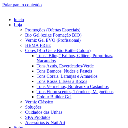
Pular para o conteúdo
Início
Loja
Promoções (Ofertas Especiais)
Bio Gel (exige Formação BIO)
Verniz Gel EVO (Profissional)
HEMA FREE
Cores (Bio Gel e Bio Bottle Colour)
Tons “Bling” Brilhos, Glitters, Purpurinas,
Nacarados
Tons Azuis, Esverdeados/Verde
Tons Brancos, Nudes e Pasteis
Tons Corais, Laranjas e Amarelos
Tons Rosas Lilases a Roxos
Tons Vermelhos, Bordeaux a Castanhos
Tons Fluorescentes, Térmicos, Magnéticos
Colour Builder Gel
Verniz Clássico
Soluções
Cuidados das Unhas
SPA Produtos
Acessórios & Nail Art
Sobre