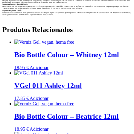
profissional, encontra a informação necessária na descrição para seu conhecimento.
Sustentabilidade e Rentabilidade
Desenvolvemos embalagens que permitem a utilização completa do conteúdo. Desta forma, a profissional rentabiliza o investimento enquanto protege o ambiente.
Todas as nossas embalagens são recicláveis, pois o nosso lema é: tratamos, embelezamos e reciclamos.
Representação de cores:
Fazemos todos os esforços para garantir que todas as imagens sejam tão precisas quanto possível. Devido às configurações de cor/resolução em dispositivos eletrónicos,
as imagens das cores podem diferir ligeiramente do produto físico.
Produtos Relacionados
Bio Bottle Colour – Whitney 12ml
18,95
€
Adicionar
VGel 011 Ashley 12ml
17,85
€
Adicionar
Bio Bottle Colour – Beatrice 12ml
18,95
€
Adicionar