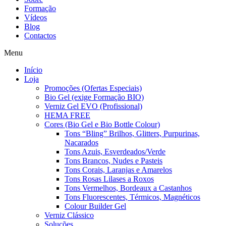
Formação
Vídeos
Blog
Contactos
Menu
Início
Loja
Promoções (Ofertas Especiais)
Bio Gel (exige Formação BIO)
Verniz Gel EVO (Profissional)
HEMA FREE
Cores (Bio Gel e Bio Bottle Colour)
Tons “Bling” Brilhos, Glitters, Purpurinas,
Nacarados
Tons Azuis, Esverdeados/Verde
Tons Brancos, Nudes e Pasteis
Tons Corais, Laranjas e Amarelos
Tons Rosas Lilases a Roxos
Tons Vermelhos, Bordeaux a Castanhos
Tons Fluorescentes, Térmicos, Magnéticos
Colour Builder Gel
Verniz Clássico
Soluções