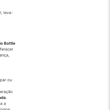
, leva-
io Bottle
ferecer
ança,
par ou
geração
ada
.
a a
longa