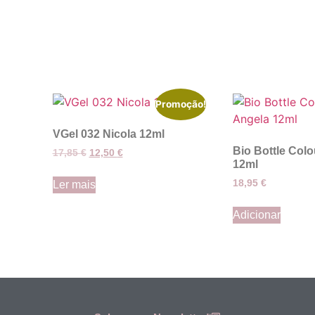
Promoção!
VGel 032 Nicola 12ml
Bio Bottle Colo
17,85
€
12,50
€
12ml
18,95
€
Ler mais
Adicionar