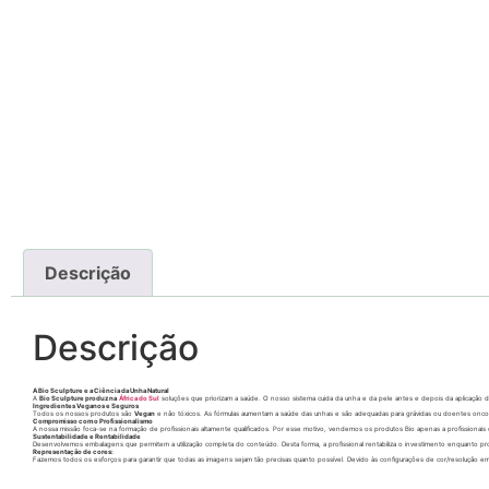
Descrição
Descrição
A Bio Sculpture e a Ciência da Unha Natural
A
Bio Sculpture produz na
África do Sul
soluções que priorizam a saúde. O nosso sistema cuida da unha e da pele antes e depois da aplicação de
Ingredientes Veganos e Seguros
Todos os nossos produtos são
Vegan
e não tóxicos. As fórmulas aumentam a saúde das unhas e são adequadas para grávidas ou doentes oncológ
Compromisso com o Profissionalismo
A nossa missão foca-se na formação de profissionais altamente qualificados. Por esse motivo, vendemos os produtos Bio apenas a profissionais 
Sustentabilidade e Rentabilidade
Desenvolvemos embalagens que permitem a utilização completa do conteúdo. Desta forma, a profissional rentabiliza o investimento enquanto p
Representação de cores:
Fazemos todos os esforços para garantir que todas as imagens sejam tão precisas quanto possível. Devido às configurações de cor/resolução em d