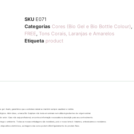
SKU
E071
Categorias
Cores (Bio Gel e Bio Bottle Colour)
,
FREE
,
Tons Corais, Laranjas e Amarelos
Etiqueta
product
 gel. Assim, garantimos que a estrutura natural se mantém sempre saudável e nutrida.
icos. Além disso, a marca Bio Sculpture não testa em animais nem utiliza ingredientes de origem animal.
do setor. Caso não seja profissional, encontra a informação necessária na descrição para seu conhecimento.
rotege o ambiente. Todas as nossas embalagens são recicláveis, pois o nosso lema é: tratamos, embelezamos e reciclamos.
ispositivos eletrónicos, as imagens das cores podem diferir ligeiramente do produto físico.