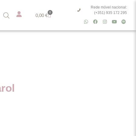
Rede móvel nacional:
0
(+351) 935 172 295
0,00
€
rol