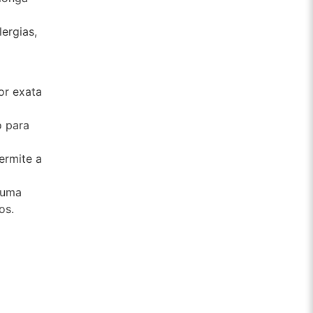
ergias,
r exata
o para
ermite a
 uma
os.