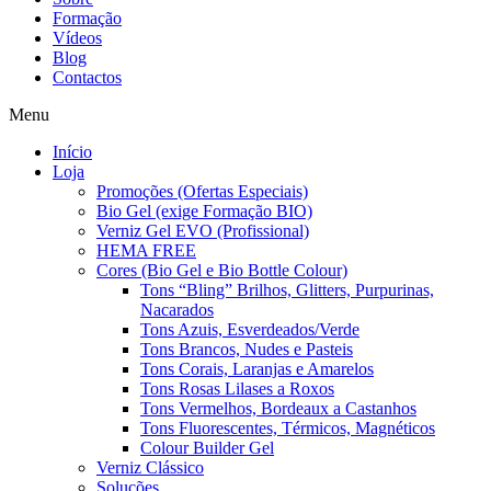
Formação
Vídeos
Blog
Contactos
Menu
Início
Loja
Promoções (Ofertas Especiais)
Bio Gel (exige Formação BIO)
Verniz Gel EVO (Profissional)
HEMA FREE
Cores (Bio Gel e Bio Bottle Colour)
Tons “Bling” Brilhos, Glitters, Purpurinas,
Nacarados
Tons Azuis, Esverdeados/Verde
Tons Brancos, Nudes e Pasteis
Tons Corais, Laranjas e Amarelos
Tons Rosas Lilases a Roxos
Tons Vermelhos, Bordeaux a Castanhos
Tons Fluorescentes, Térmicos, Magnéticos
Colour Builder Gel
Verniz Clássico
Soluções