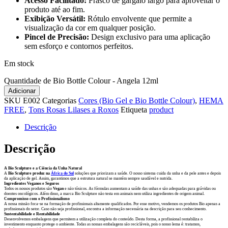
Acesso Facilitado:
Frasco de gargalo largo para aproveitar o
produto até ao fim.
Exibição Versátil:
Rótulo envolvente que permite a
visualização da cor em qualquer posição.
Pincel de Precisão:
Design exclusivo para uma aplicação
sem esforço e contornos perfeitos.
Em stock
Quantidade de Bio Bottle Colour - Angela 12ml
Adicionar
SKU
E002
Categorias
Cores (Bio Gel e Bio Bottle Colour)
,
HEMA
FREE
,
Tons Rosas Lilases a Roxos
Etiqueta
product
Descrição
Descrição
A Bio Sculpture e a Ciência da Unha Natural
A
Bio Sculpture produz na
África do Sul
soluções que priorizam a saúde. O nosso sistema cuida da unha e da pele antes e depois
da aplicação de gel. Assim, garantimos que a estrutura natural se mantém sempre saudável e nutrida.
Ingredientes Veganos e Seguros
Todos os nossos produtos são
Vegan
e não tóxicos. As fórmulas aumentam a saúde das unhas e são adequadas para grávidas ou
doentes oncológicos. Além disso, a marca Bio Sculpture não testa em animais nem utiliza ingredientes de origem animal.
Compromisso com o Profissionalismo
A nossa missão foca-se na formação de profissionais altamente qualificados. Por esse motivo, vendemos os produtos Bio apenas a
profissionais do setor. Caso não seja profissional, encontra a informação necessária na descrição para seu conhecimento.
Sustentabilidade e Rentabilidade
Desenvolvemos embalagens que permitem a utilização completa do conteúdo. Desta forma, a profissional rentabiliza o
investimento enquanto protege o ambiente. Todas as nossas embalagens são recicláveis, pois o nosso lema é: tratamos,