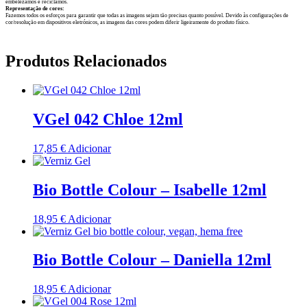
embelezamos e reciclamos.
Representação de cores:
Fazemos todos os esforços para garantir que todas as imagens sejam tão precisas quanto possível. Devido às configurações de
cor/resolução em dispositivos eletrónicos, as imagens das cores podem diferir ligeiramente do produto físico.
Produtos Relacionados
VGel 042 Chloe 12ml
17,85
€
Adicionar
Bio Bottle Colour – Isabelle 12ml
18,95
€
Adicionar
Bio Bottle Colour – Daniella 12ml
18,95
€
Adicionar