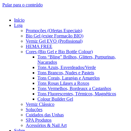
Pular para o conteúdo
Início
Loja
Promoções (Ofertas Especiais)
Bio Gel (exige Formação BIO)
Verniz Gel EVO (Profissional)
HEMA FREE
Cores (Bio Gel e Bio Bottle Colour)
Tons “Bling” Brilhos, Glitters, Purpurinas,
Nacarados
Tons Azuis, Esverdeados/Verde
Tons Brancos, Nudes e Pasteis
Tons Corais, Laranjas e Amarelos
Tons Rosas Lilases a Roxos
Tons Vermelhos, Bordeaux a Castanhos
Tons Fluorescentes, Térmicos, Magnéticos
Colour Builder Gel
Verniz Clássico
Soluções
Cuidados das Unhas
SPA Produtos
Acessórios & Nail Art
Sobre