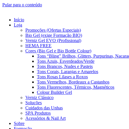
Pular para o conteúdo
Início
Loja
Promoções (Ofertas Especiais)
Bio Gel (exige Formação BIO)
Verniz Gel EVO (Profissional)
HEMA FREE
Cores (Bio Gel e Bio Bottle Colour)
Tons “Bling” Brilhos, Glitters, Purpurinas, Nacara
Tons Azuis, Esverdeados/Verde
Tons Brancos, Nudes e Pasteis
Tons Corais, Laranjas e Amarelos
Tons Rosas Lilases a Roxos
Tons Vermelhos, Bordeaux a Castanhos
Tons Fluorescentes, Térmicos, Magnéticos
Colour Builder Gel
Verniz Clássico
Soluções
Cuidados das Unhas
SPA Produtos
Acessórios & Nail Art
Sobre
Formação