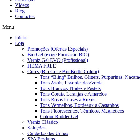
Vídeos
Blog
Contactos
Menu
Início
Loja
Promoções (Ofertas Especiais)
Bio Gel (exige Formação BIO)
Verniz Gel EVO (Profissional)
HEMA FREE
Cores (Bio Gel e Bio Bottle Colour)
Tons “Bling” Brilhos, Glitters, Purpurinas, Nacara
Tons Azuis, Esverdeados/Verde
Tons Brancos, Nudes e Pasteis
Tons Corais, Laranjas e Amarelos
Tons Rosas Lilases a Roxos
Tons Vermelhos, Bordeaux a Castanhos
Tons Fluorescentes, Térmicos, Magnéticos
Colour Builder Gel
Verniz Clássico
Soluções
Cuidados das Unhas
SPA Produtos