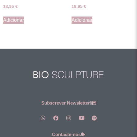
18,95
€
18,95
€
Adicionar
Adicionar
Subscrever Newsletter!
Contacte-nos!