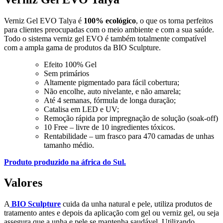
Verniz Gel EVO Talya é
100% ecológico
, o que os torna perfeitos
para clientes preocupadas com o meio ambiente e com a sua saúde.
Todo o sistema verniz gel EVO é também totalmente compatível
com a ampla gama de produtos da BIO Sculpture.
Efeito 100% Gel
Sem primários
Altamente pigmentado para fácil cobertura;
Não encolhe, auto nivelante, e não amarela;
Até 4 semanas, fórmula de longa duração;
Catalisa em LED e UV;
Remoção rápida por impregnação de solução (soak-off)
10 Free – livre de 10 ingredientes tóxicos.
Rentabilidade – um frasco para 470 camadas de unhas
tamanho médio.
Produto produzido na áfrica do Sul.
Valores
A
BIO Sculpture
cuida da unha natural e pele, utiliza produtos de
tratamento antes e depois da aplicação com gel ou verniz gel, ou seja
assegura que a unha e pele se mantenha saudável. Utilizando