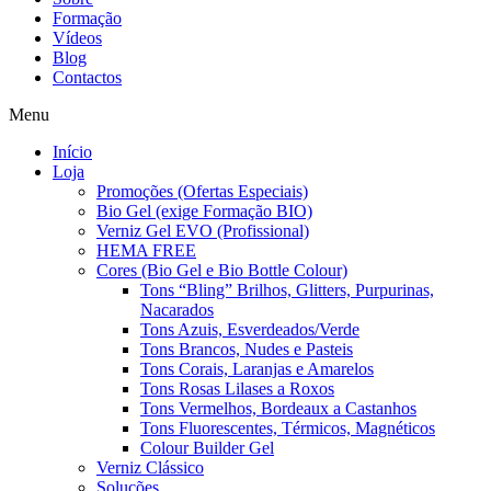
Formação
Vídeos
Blog
Contactos
Menu
Início
Loja
Promoções (Ofertas Especiais)
Bio Gel (exige Formação BIO)
Verniz Gel EVO (Profissional)
HEMA FREE
Cores (Bio Gel e Bio Bottle Colour)
Tons “Bling” Brilhos, Glitters, Purpurinas,
Nacarados
Tons Azuis, Esverdeados/Verde
Tons Brancos, Nudes e Pasteis
Tons Corais, Laranjas e Amarelos
Tons Rosas Lilases a Roxos
Tons Vermelhos, Bordeaux a Castanhos
Tons Fluorescentes, Térmicos, Magnéticos
Colour Builder Gel
Verniz Clássico
Soluções