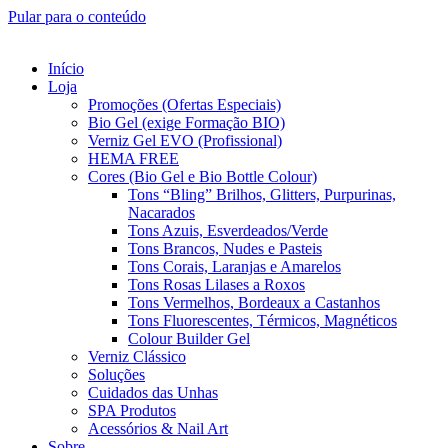
Pular para o conteúdo
Início
Loja
Promoções (Ofertas Especiais)
Bio Gel (exige Formação BIO)
Verniz Gel EVO (Profissional)
HEMA FREE
Cores (Bio Gel e Bio Bottle Colour)
Tons “Bling” Brilhos, Glitters, Purpurinas,
Nacarados
Tons Azuis, Esverdeados/Verde
Tons Brancos, Nudes e Pasteis
Tons Corais, Laranjas e Amarelos
Tons Rosas Lilases a Roxos
Tons Vermelhos, Bordeaux a Castanhos
Tons Fluorescentes, Térmicos, Magnéticos
Colour Builder Gel
Verniz Clássico
Soluções
Cuidados das Unhas
SPA Produtos
Acessórios & Nail Art
Sobre