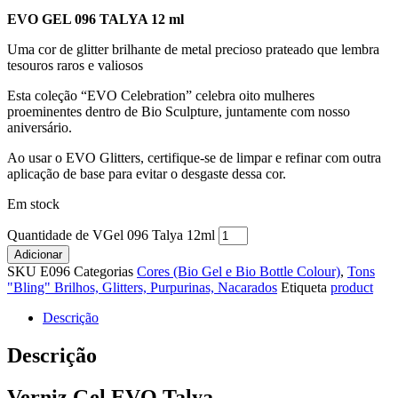
EVO GEL 096 TALYA
12 ml
Uma cor de glitter brilhante de metal precioso prateado que lembra
tesouros raros e valiosos
Esta coleção “EVO Celebration” celebra oito mulheres
proeminentes dentro de Bio Sculpture, juntamente com nosso
aniversário.
Ao usar o EVO Glitters, certifique-se de limpar e refinar com outra
aplicação de base para evitar o desgaste dessa cor.
Em stock
Quantidade de VGel 096 Talya 12ml
Adicionar
SKU
E096
Categorias
Cores (Bio Gel e Bio Bottle Colour)
,
Tons
"Bling" Brilhos, Glitters, Purpurinas, Nacarados
Etiqueta
product
Descrição
Descrição
Verniz Gel EVO Talya