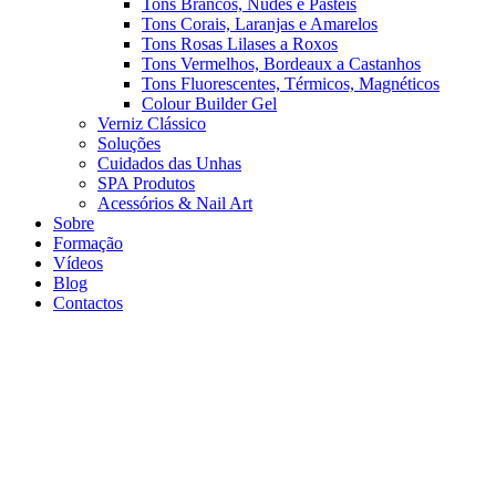
Tons Brancos, Nudes e Pasteis
Tons Corais, Laranjas e Amarelos
Tons Rosas Lilases a Roxos
Tons Vermelhos, Bordeaux a Castanhos
Tons Fluorescentes, Térmicos, Magnéticos
Colour Builder Gel
Verniz Clássico
Soluções
Cuidados das Unhas
SPA Produtos
Acessórios & Nail Art
Sobre
Formação
Vídeos
Blog
Contactos