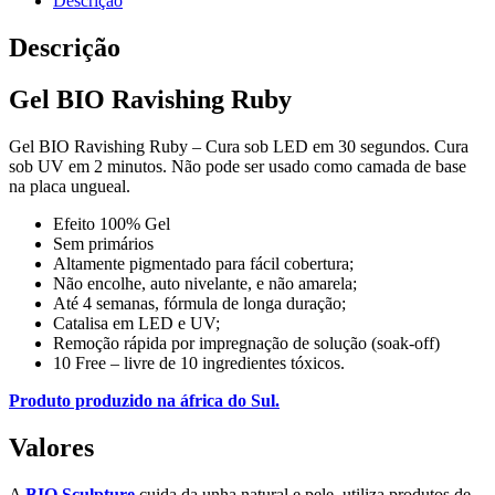
Descrição
Descrição
Gel BIO Ravishing Ruby
Gel BIO Ravishing Ruby – Cura sob LED em 30 segundos. Cura
sob UV em 2 minutos. Não pode ser usado como camada de base
na placa ungueal.
Efeito 100% Gel
Sem primários
Altamente pigmentado para fácil cobertura;
Não encolhe, auto nivelante, e não amarela;
Até 4 semanas, fórmula de longa duração;
Catalisa em LED e UV;
Remoção rápida por impregnação de solução (soak-off)
10 Free – livre de 10 ingredientes tóxicos.
Produto produzido na áfrica do Sul.
Valores
A
BIO Sculpture
cuida da unha natural e pele, utiliza produtos de