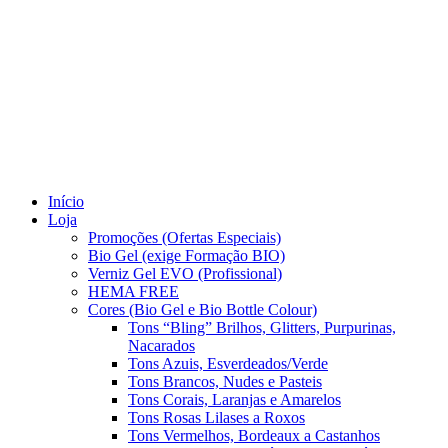
Início
Loja
Promoções (Ofertas Especiais)
Bio Gel (exige Formação BIO)
Verniz Gel EVO (Profissional)
HEMA FREE
Cores (Bio Gel e Bio Bottle Colour)
Tons “Bling” Brilhos, Glitters, Purpurinas,
Nacarados
Tons Azuis, Esverdeados/Verde
Tons Brancos, Nudes e Pasteis
Tons Corais, Laranjas e Amarelos
Tons Rosas Lilases a Roxos
Tons Vermelhos, Bordeaux a Castanhos