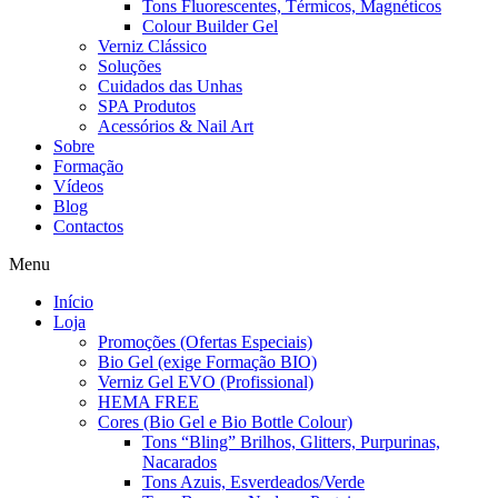
Tons Fluorescentes, Térmicos, Magnéticos
Colour Builder Gel
Verniz Clássico
Soluções
Cuidados das Unhas
SPA Produtos
Acessórios & Nail Art
Sobre
Formação
Vídeos
Blog
Contactos
Menu
Início
Loja
Promoções (Ofertas Especiais)
Bio Gel (exige Formação BIO)
Verniz Gel EVO (Profissional)
HEMA FREE
Cores (Bio Gel e Bio Bottle Colour)
Tons “Bling” Brilhos, Glitters, Purpurinas,
Nacarados
Tons Azuis, Esverdeados/Verde