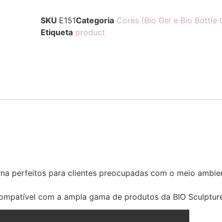
SKU
E151
Categoria
Cores (Bio Gel e Bio Bottle 
Etiqueta
product
orna perfeitos para clientes preocupadas com o meio ambi
ompatível com a ampla gama de produtos da BIO Sculpture