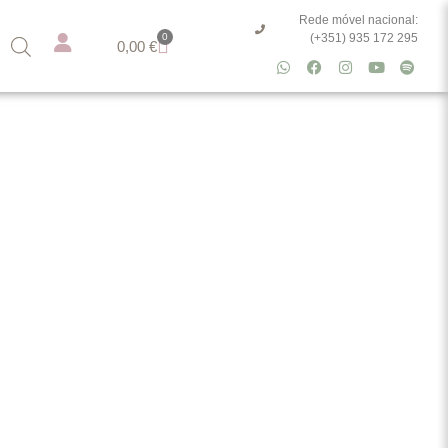
Rede móvel nacional:
0
(+351) 935 172 295
0,00
€