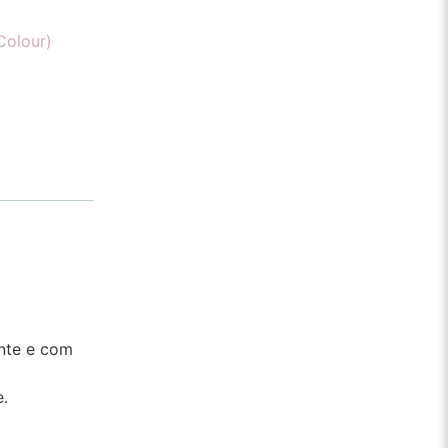
Colour)
ente e com
.