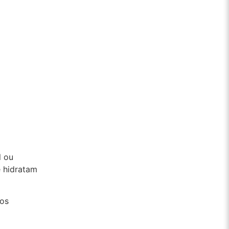
l ou
e hidratam
 os