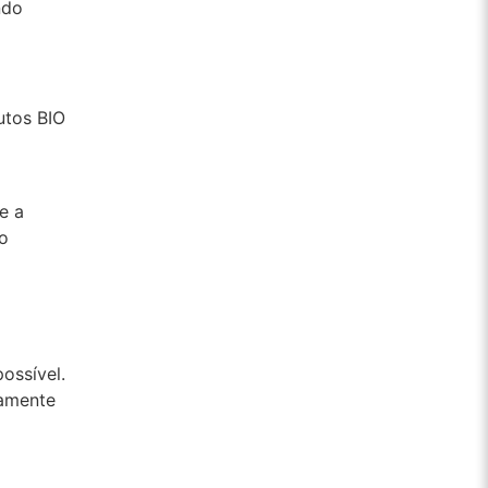
ndo
utos BIO
e a
ão
ossível.
ramente