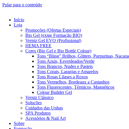
Pular para o conteúdo
Início
Loja
Promoções (Ofertas Especiais)
Bio Gel (exige Formação BIO)
Verniz Gel EVO (Profissional)
HEMA FREE
Cores (Bio Gel e Bio Bottle Colour)
Tons “Bling” Brilhos, Glitters, Purpurinas, Nacara
Tons Azuis, Esverdeados/Verde
Tons Brancos, Nudes e Pasteis
Tons Corais, Laranjas e Amarelos
Tons Rosas Lilases a Roxos
Tons Vermelhos, Bordeaux a Castanhos
Tons Fluorescentes, Térmicos, Magnéticos
Colour Builder Gel
Verniz Clássico
Soluções
Cuidados das Unhas
SPA Produtos
Acessórios & Nail Art
Sobre
Formação