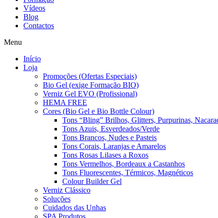
Vídeos
Blog
Contactos
Menu
Início
Loja
Promoções (Ofertas Especiais)
Bio Gel (exige Formação BIO)
Verniz Gel EVO (Profissional)
HEMA FREE
Cores (Bio Gel e Bio Bottle Colour)
Tons “Bling” Brilhos, Glitters, Purpurinas, Nacara
Tons Azuis, Esverdeados/Verde
Tons Brancos, Nudes e Pasteis
Tons Corais, Laranjas e Amarelos
Tons Rosas Lilases a Roxos
Tons Vermelhos, Bordeaux a Castanhos
Tons Fluorescentes, Térmicos, Magnéticos
Colour Builder Gel
Verniz Clássico
Soluções
Cuidados das Unhas
SPA Produtos