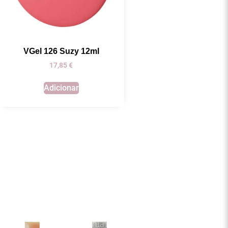
VGel 126 Suzy 12ml
17,85
€
Adicionar