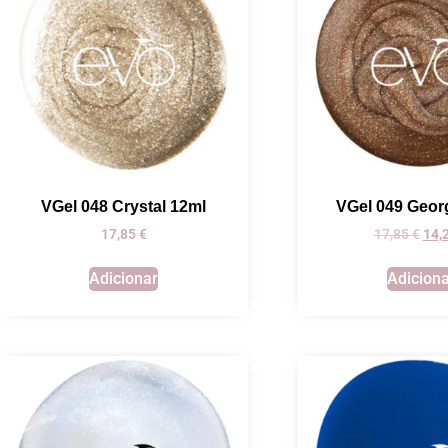
VGel 048 Crystal 12ml
VGel 049 Geor
17,85
€
17,85
€
14
Adicionar
Adicion