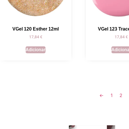
VGel 120 Esther 12ml
VGel 123 Tra
17,84
€
17,84
€
Adicionar
Adicion
←
1
2