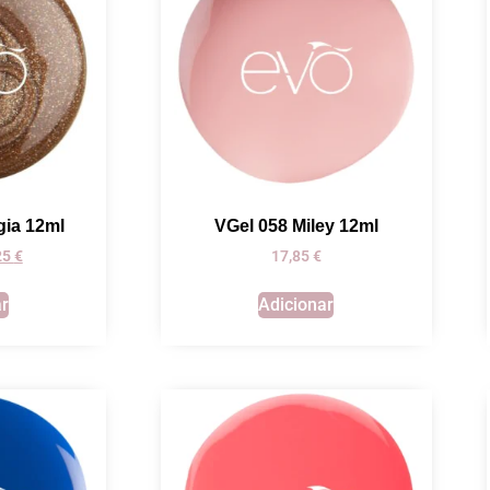
gia 12ml
VGel 058 Miley 12ml
,25
€
17,85
€
ar
Adicionar