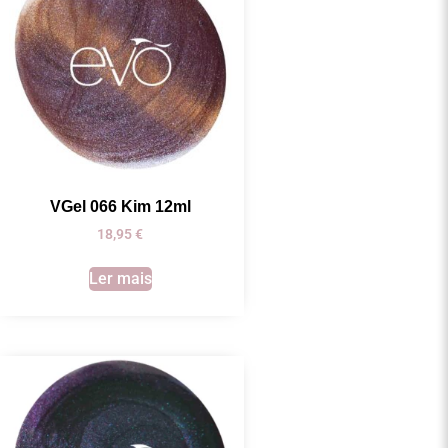
VGel 066 Kim 12ml
18,95
€
Ler mais