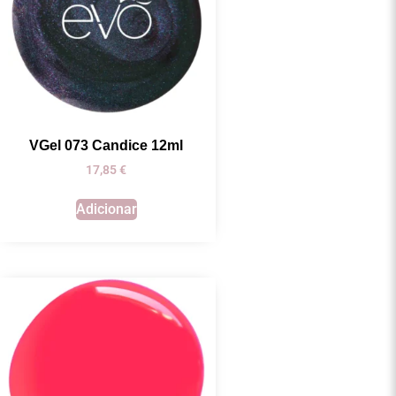
VGel 073 Candice 12ml
17,85
€
Adicionar