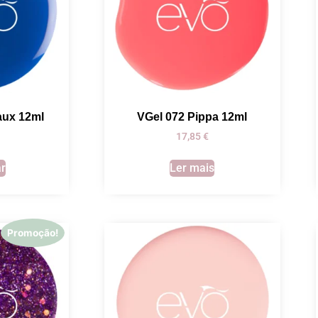
aux 12ml
VGel 072 Pippa 12ml
17,85
€
ar
Ler mais
Promoção!