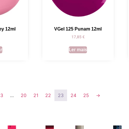
cey 12ml
VGel 125 Punam 12ml
17,85
€
ar
Ler mais
3
…
20
21
22
23
24
25
→