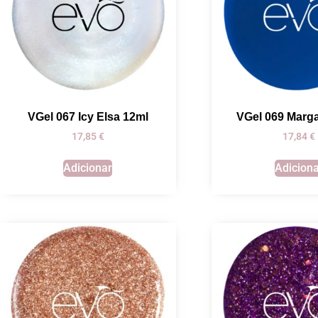
VGel 067 Icy Elsa 12ml
VGel 069 Marg
17,85
€
17,84
€
Adicionar
Adicion