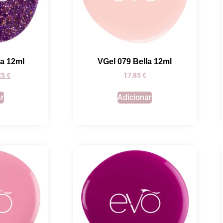
ia 12ml
VGel 079 Bella 12ml
,25
€
17,85
€
ar
Adicionar