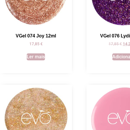
VGel 074 Joy 12ml
VGel 076 Lyd
17,85
€
17,85
€
14
Ler mais
Adicion