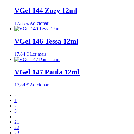
VGel 144 Zoey 12ml
17,85
€
Adicionar
VGel 146 Tessa 12ml
17,84
€
Ler mais
VGel 147 Paula 12ml
17,84
€
Adicionar
←
1
2
3
…
21
22
23