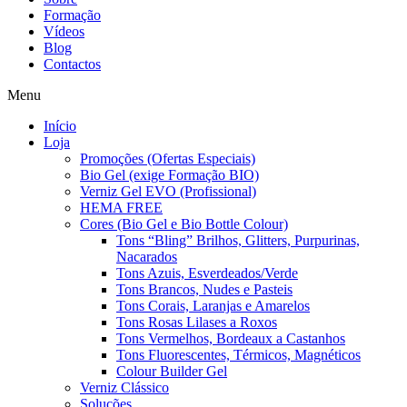
Formação
Vídeos
Blog
Contactos
Menu
Início
Loja
Promoções (Ofertas Especiais)
Bio Gel (exige Formação BIO)
Verniz Gel EVO (Profissional)
HEMA FREE
Cores (Bio Gel e Bio Bottle Colour)
Tons “Bling” Brilhos, Glitters, Purpurinas,
Nacarados
Tons Azuis, Esverdeados/Verde
Tons Brancos, Nudes e Pasteis
Tons Corais, Laranjas e Amarelos
Tons Rosas Lilases a Roxos
Tons Vermelhos, Bordeaux a Castanhos
Tons Fluorescentes, Térmicos, Magnéticos
Colour Builder Gel
Verniz Clássico
Soluções