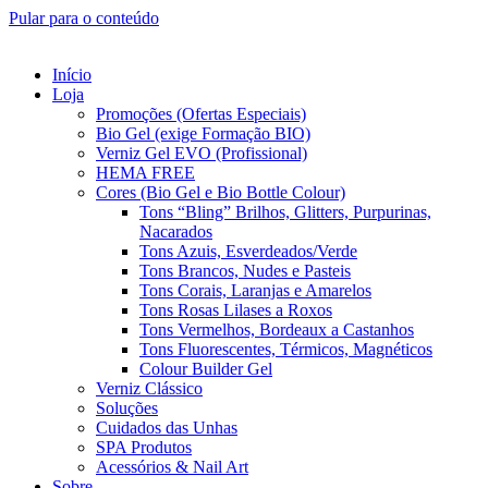
Pular para o conteúdo
Início
Loja
Promoções (Ofertas Especiais)
Bio Gel (exige Formação BIO)
Verniz Gel EVO (Profissional)
HEMA FREE
Cores (Bio Gel e Bio Bottle Colour)
Tons “Bling” Brilhos, Glitters, Purpurinas,
Nacarados
Tons Azuis, Esverdeados/Verde
Tons Brancos, Nudes e Pasteis
Tons Corais, Laranjas e Amarelos
Tons Rosas Lilases a Roxos
Tons Vermelhos, Bordeaux a Castanhos
Tons Fluorescentes, Térmicos, Magnéticos
Colour Builder Gel
Verniz Clássico
Soluções
Cuidados das Unhas
SPA Produtos
Acessórios & Nail Art
Sobre