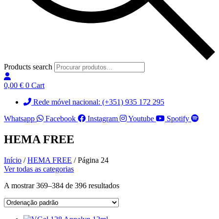
Products search
0,00
€
0
Cart
Rede móvel nacional: (+351) 935 172 295
Whatsapp
Facebook
Instagram
Youtube
Spotify
HEMA FREE
Início
/
HEMA FREE
/ Página 24
Ver todas as categorias
A mostrar 369–384 de 396 resultados